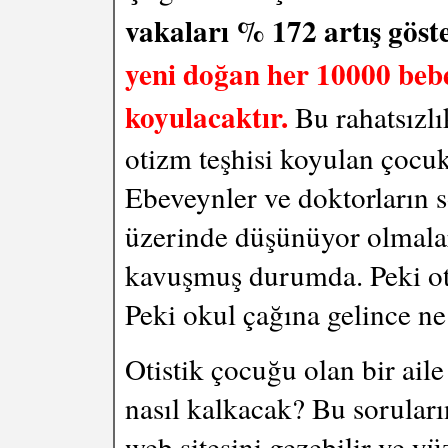
vakaları % 172 artış göste
yeni doğan her 10000 bebek
koyulacaktır.
Bu rahatsızlı
otizm teşhisi koyulan çocuk
Ebeveynler ve doktorların s
üzerinde düşünüyor olmalar
kavuşmuş durumda. Peki otis
Peki okul çağına gelince ne
O
tistik çocuğu olan bir ai
nasıl kalkacak? Bu soruları
web sitesini gezebilir ve y