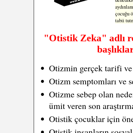
aydınlanı
çocuğu öz
tabii tu
"Otistik Zeka" adlı r
başlıklar
Otizmin gerçek tarifi ve 
Otizm semptomları ve se
Otizme sebep olan nede
ümit veren son araştırma
Otistik çocuklar için öne
Otistik insanların sosyal