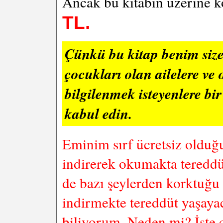
Ancak bu kitabın üzerine k
TL.
Çünkü bu kitap benim size 
çocukları olan ailelere ve 
bilgilenmek isteyenlere bi
kabul edin.
Eminim sırf ücretsiz olduğu 
indirerek okumakta tereddü
de bazı şeylerden korktuğu i
indirmekte tereddüt yaşaya
biliyorum. Neden mi? İşte c