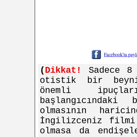
Facebook'ta payl
(
Dikkat!
Sadece 8 
otistik bir beyn
önemli ipuçla
başlangıcındaki 
olmasının haric
İngilizceniz filmi
olmasa da endişe