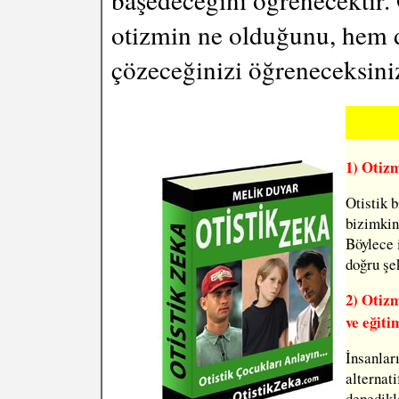
otizmin ne olduğunu, hem de
çözeceğinizi öğreneceksini
1) Otizm
Otistik 
bizimkine
Böylece 
doğru şe
2) Otizm
ve eğiti
İnsanlar
alternati
denedikl